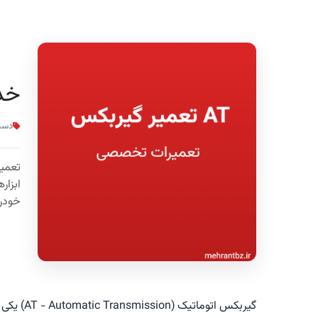
خدم
دسته
ابزار
خودرو
گیربکس ات