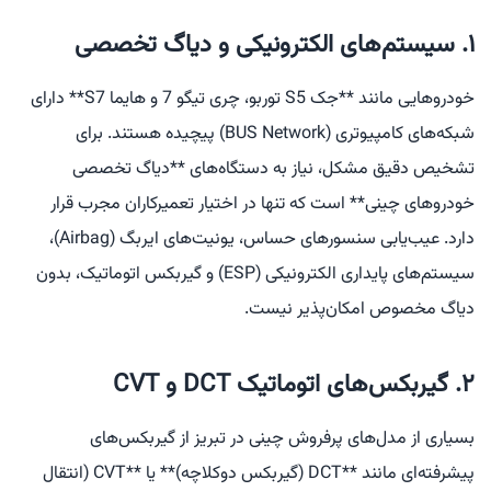
۱. سیستم‌های الکترونیکی و دیاگ تخصصی
خودروهایی مانند **جک S5 توربو، چری تیگو 7 و هایما S7** دارای
شبکه‌های کامپیوتری (BUS Network) پیچیده هستند. برای
تشخیص دقیق مشکل، نیاز به دستگاه‌های **دیاگ تخصصی
خودروهای چینی** است که تنها در اختیار تعمیرکاران مجرب قرار
دارد. عیب‌یابی سنسورهای حساس، یونیت‌های ایربگ (Airbag)،
سیستم‌های پایداری الکترونیکی (ESP) و گیربکس اتوماتیک، بدون
دیاگ مخصوص امکان‌پذیر نیست.
۲. گیربکس‌های اتوماتیک DCT و CVT
بسیاری از مدل‌های پرفروش چینی در تبریز از گیربکس‌های
پیشرفته‌ای مانند **DCT (گیربکس دوکلاچه)** یا **CVT (انتقال