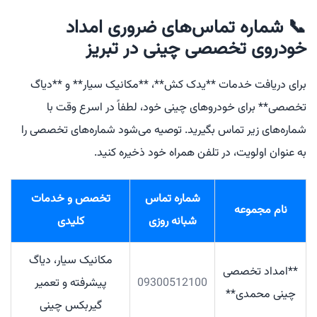
📞 شماره تماس‌های ضروری امداد
خودروی تخصصی چینی در تبریز
برای دریافت خدمات **یدک کش**، **مکانیک سیار** و **دیاگ
تخصصی** برای خودروهای چینی خود، لطفاً در اسرع وقت با
شماره‌های زیر تماس بگیرید. توصیه می‌شود شماره‌های تخصصی را
به عنوان اولویت، در تلفن همراه خود ذخیره کنید.
شماره تماس
تخصص و خدمات
نام مجموعه
شبانه روزی
کلیدی
مکانیک سیار، دیاگ
**امداد تخصصی
09300512100
پیشرفته و تعمیر
چینی محمدی**
گیربکس چینی