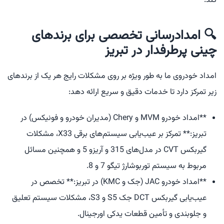
کند.
🔍 امدادرسانی تخصصی برای برندهای
چینی پرطرفدار در تبریز
امداد خودروی ما به طور ویژه بر روی مشکلات رایج هر یک از برندهای
زیر تمرکز دارد تا خدمات دقیق و سریع ارائه دهد:
**امداد خودرو MVM و Chery (مدیران خودرو و فونیکس) در
تبریز:** تمرکز بر عیب‌یابی سیستم‌های برقی X33، مشکلات
گیربکس CVT در مدل‌های 315 و آریزو 5 و همچنین مسائل
مربوط به سیستم توربوشارژ تیگو 7 و 8.
**امداد خودرو JAC (جک و KMC) در تبریز:** تخصص در
عیب‌یابی گیربکس DCT جک S5 و S3، مشکلات سیستم تعلیق
و جلوبندی و تأمین قطعات یدکی اورجینال.