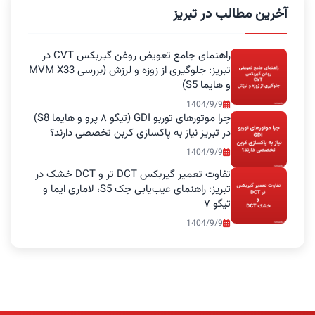
آخرین مطالب در تبریز
راهنمای جامع تعویض روغن گیربکس CVT در
تبریز: جلوگیری از زوزه و لرزش (بررسی MVM X33
و هایما S5)
1404/9/9
چرا موتورهای توربو GDI (تیگو ۸ پرو و هایما S8)
در تبریز نیاز به پاکسازی کربن تخصصی دارند؟
1404/9/9
تفاوت تعمیر گیربکس DCT تر و DCT خشک در
تبریز: راهنمای عیب‌یابی جک S5، لاماری ایما و
تیگو ۷
1404/9/9