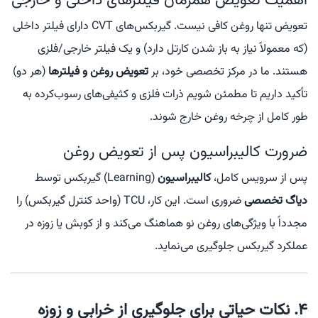
اهمیت تعویض همزمان فیلترهای داخلی و خارجی
تعویض تنها روغن کافی نیست. گیربکس‌های CVT دارای فیلتر داخلی
(که معمولاً نیاز به باز شدن کارتل دارد) و یک فیلتر خارجی/فلزی
هستند. ما در مرکز تخصصی خود، بر
تعویض روغن و فیلترها
(هر دو)
تأکید داریم تا مطمئن شویم ذرات فلزی و کثیفی‌های رسوب‌کرده به
طور کامل از چرخه روغن خارج شوند.
ضرورت کالیبراسیون پس از تعویض روغن
پس از سرویس کامل،
کالیبراسیون
(Learning) گیربکس توسط
دیاگ تخصصی
ضروری است. این کار، TCU (واحد کنترل گیربکس) را
مجدداً با ویژگی‌های روغن نو هماهنگ می‌کند و از کوبش یا زوزه در
عملکرد گیربکس جلوگیری می‌نماید.
۴. نکات حیاتی برای جلوگیری از خرابی و زوزه