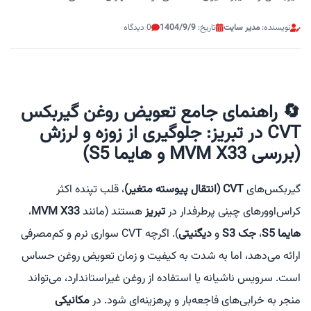
نویسنده:
مدیر سایت
تاریخ:
1404/9/9
0 دیدگاه
🔄 راهنمای جامع تعویض روغن گیربکس
CVT در تبریز: جلوگیری از زوزه و لرزش
(بررسی MVM X33 و هایما S5)
گیربکس‌های
CVT (انتقال پیوسته متغیر)
، قلب تپنده اکثر
کراس‌اوورهای چینی پرطرفدار در
تبریز
هستند (مانند
MVM X33
،
هایما S5
،
جک S3
و
دیگنیتی
). اگرچه CVT سواری نرم و کم‌مصرفی
ارائه می‌دهد، اما به شدت به کیفیت و زمان تعویض روغن حساس
است. سرویس ناشیانه یا استفاده از روغن غیراستاندارد، می‌تواند
منجر به خرابی‌های فاجعه‌بار و پرهزینه‌ای شود. در
مکانیکی