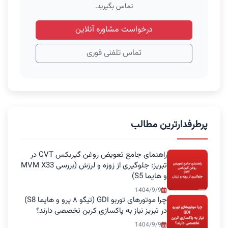
تماس بگیرید.
درخواست مشاوره آنلاین
تماس تلفنی فوری
پرطرفدارترین مطالب
راهنمای جامع تعویض روغن گیربکس CVT در
تبریز: جلوگیری از زوزه و لرزش (بررسی MVM X33
و هایما S5)
1404/9/9
چرا موتورهای توربو GDI (تیگو ۸ پرو و هایما S8)
در تبریز نیاز به پاکسازی کربن تخصصی دارند؟
1404/9/9