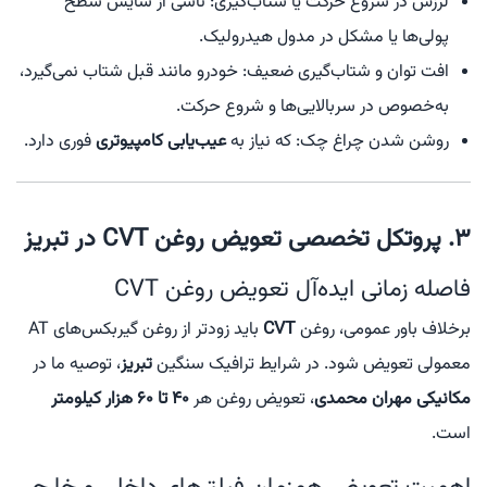
لرزش در شروع حرکت یا شتاب‌گیری: ناشی از سایش سطح
پولی‌ها یا مشکل در مدول هیدرولیک.
افت توان و شتاب‌گیری ضعیف: خودرو مانند قبل شتاب نمی‌گیرد،
به‌خصوص در سربالایی‌ها و شروع حرکت.
روشن شدن چراغ چک: که نیاز به
عیب‌یابی کامپیوتری
فوری دارد.
۳. پروتکل تخصصی تعویض روغن CVT در تبریز
فاصله زمانی ایده‌آل تعویض روغن CVT
برخلاف باور عمومی، روغن
CVT
باید زودتر از روغن گیربکس‌های AT
معمولی تعویض شود. در شرایط ترافیک سنگین
تبریز
، توصیه ما در
مکانیکی مهران محمدی
، تعویض روغن هر
۴۰ تا ۶۰ هزار کیلومتر
است.