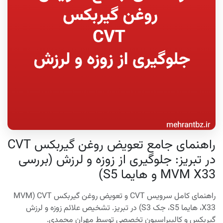
راهنمای جامع تعویض روغن گیربکس CVT
در تبریز: جلوگیری از زوزه و لرزش (بررسی
MVM X33 و هایما S5)
راهنمای کامل سرویس CVT و تعویض روغن گیربکس CVT (MVM
X33، هایما S5، جک S3) در تبریز. تشخیص علائم زوزه و لرزش
گیربکس و کالیبراسیون تخصصی توسط مهران محمدی.