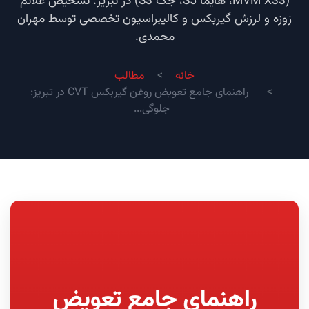
(MVM X33، هایما S5، جک S3) در تبریز. تشخیص علائم
زوزه و لرزش گیربکس و کالیبراسیون تخصصی توسط مهران
محمدی.
خانه
مطالب
راهنمای جامع تعویض روغن گیربکس CVT در تبریز:
جلوگی...