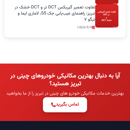
تفاوت تعمیر گیربکس DCT تر و DCT خشک در
تبریز: راهنمای عیب‌یابی جک S5، لاماری ایما و
تیگو ۷
1404/9/9
آیا به دنبال بهترین مکانیکی خودروهای چینی در
تبریز هستید؟
بهترین خدمات مکانیکی خودرو های چینی در تبریز را از ما بخواهید
تماس بگیرید