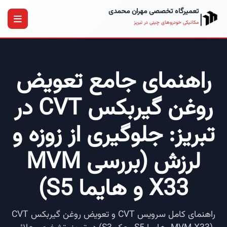
تعمیرگاه تخصصی مهران محمدی
مکانیکی خودروهای چینی در تبریز
راهنمای جامع تعویض
روغن گیربکس CVT در
تبریز: جلوگیری از زوزه و
لرزش (بررسی MVM
X33 و هایما S5)
راهنمای کامل سرویس CVT و تعویض روغن گیربکس CVT