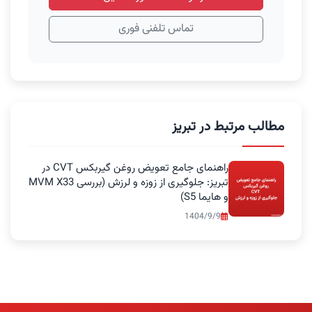
تماس تلفنی فوری
مطالب مرتبط در تبریز
راهنمای جامع تعویض روغن گیربکس CVT در
تبریز: جلوگیری از زوزه و لرزش (بررسی MVM X33
و هایما S5)
1404/9/9